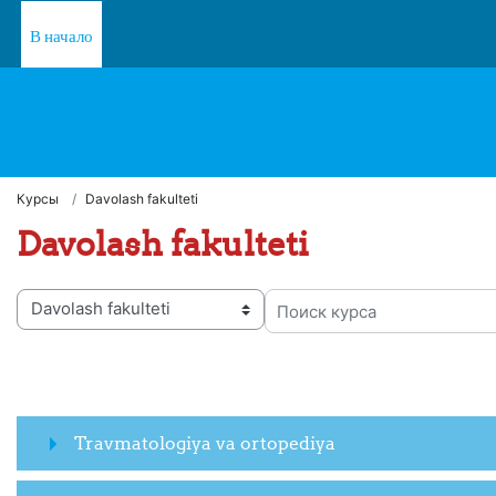
Перейти к основному содержанию
В начало
FJSTI MT
Курсы
Davolash fakulteti
Davolash fakulteti
рии курсов
Поиск курса
Travmatologiya va ortopediya