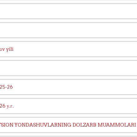
 yili
25-26
6 у.г.
VATSION YONDASHUVLARNING DOLZARB MUAMMOLARI