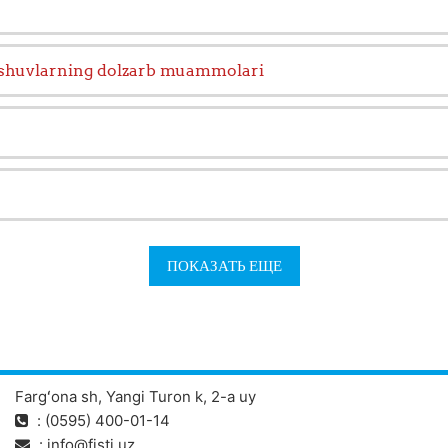
dashuvlarning dolzarb muammolari
ПОКАЗАТЬ ЕЩЕ
Fargʻona sh, Yangi Turon k, 2-a uy
: (0595) 400-01-14
:
info@fjsti.uz