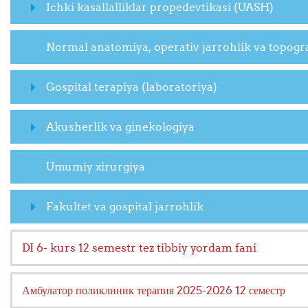
Ichki kasallalliklar propedevtikasi (UASH)
Normal anatomiya, operativ jarrohlik va topogr
Gospital terapiya (laboratoriya)
Akusherlik va ginekologiya
Umumiy xirurgiya
Fakultet va gospital jarrohlik
DI 6- kurs 12 semestr tez tibbiy yordam fani
Амбулатор поликлиник терапия 2025-2026 12 семестр