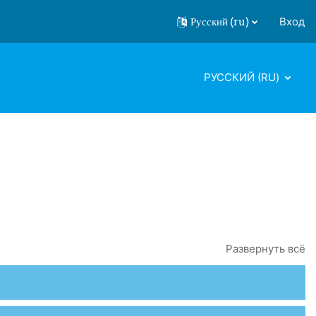
Русский ‎(ru)‎
Вход
РУССКИЙ ‎(RU)‎
Развернуть всё