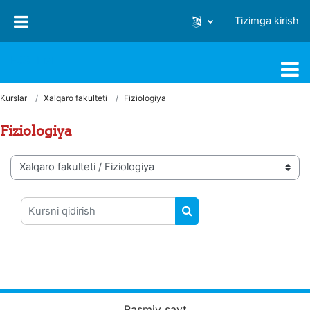
Asosiy mundarijaga o‘tish
Tizimga kirish
FJSTI MT
Kurslar
Xalqaro fakulteti
Fiziologiya
Fiziologiya
Kurs toifalari
Kursni qidirish
KURSNI QIDIRISH
Rasmiy sayt