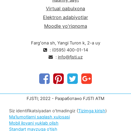
Virtual qabulxona
Elektron adabiyotlar
Moodle yo'riqnoma
Fargʻona sh, Yangi Turon k, 2-a uy
: (0595) 400-01-14
:
info@fjsti.uz
FJSTI; 2022 - Разработано FJSTI ATM
Siz identifikatsiyadan o'tmadingiz (
Tizimga kirish
)
Ma'lumotlarni saqlash xulosasi
Mobil ilovani yuklab olish
Standart mavzuga o‘tish