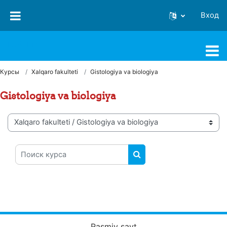
Перейти к основному содержанию
Вход
FJSTI MT
Курсы
Xalqaro fakulteti
Gistologiya va biologiya
Gistologiya va biologiya
Категории курсов
Поиск курса
ПОИСК КУРСА
Rasmiy sayt