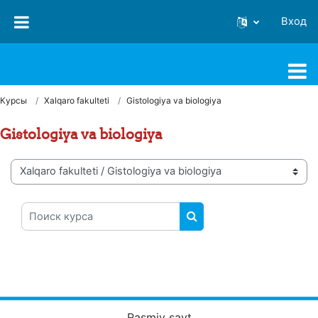
Перейти к основному содержанию
Вход
FJSTI MT
Курсы
Xalqaro fakulteti
Gistologiya va biologiya
Gistologiya va biologiya
Категории курсов
Поиск курса
ПОИСК КУРСА
Rasmiy sayt