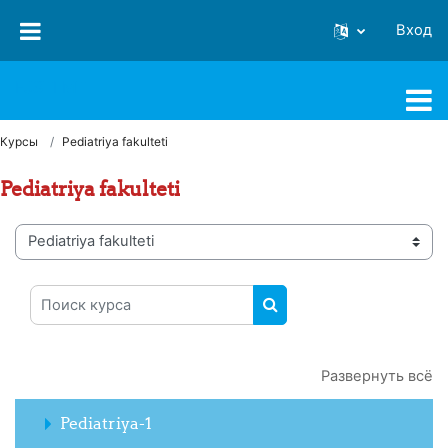
Перейти к основному содержанию
Вход
FJSTI MT
Курсы
Pediatriya fakulteti
Pediatriya fakulteti
Категории курсов
Поиск курса
ПОИСК КУРСА
Развернуть всё
Pediatriya-1