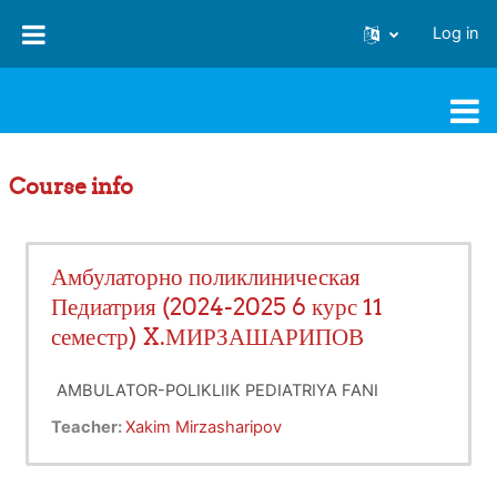
Skip to main content
Log in
FJSTI MT
Course info
Амбулаторно поликлиническая
Педиатрия (2024-2025 6 курс 11
семестр) X.МИРЗАШАРИПОВ
AMBULATOR-POLIKLIIK PEDIATRIYA FANI
Teacher:
Xakim Mirzasharipov