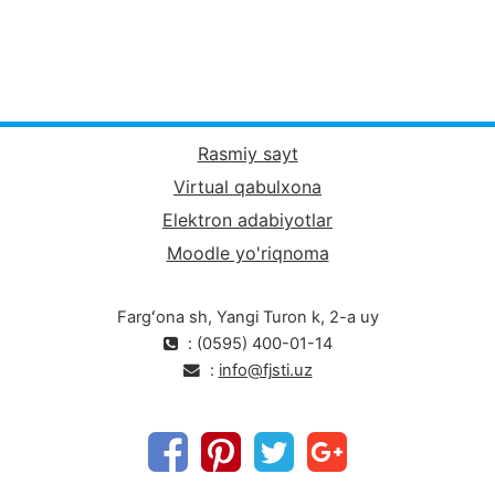
Rasmiy sayt
Virtual qabulxona
Elektron adabiyotlar
Moodle yo'riqnoma
Fargʻona sh, Yangi Turon k, 2-a uy
: (0595) 400-01-14
:
info@fjsti.uz