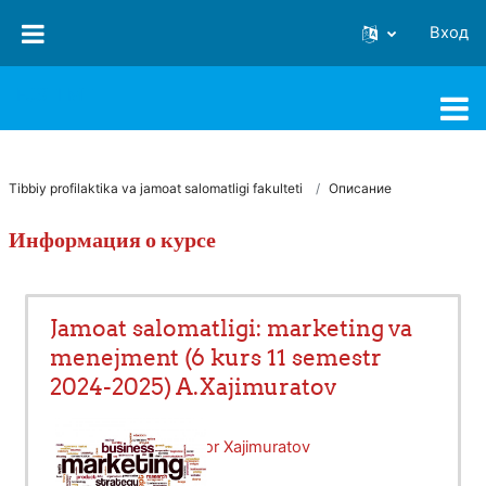
Перейти к основному содержанию
Вход
FJSTI MT
Tibbiy profilaktika va jamoat salomatligi fakulteti
Описание
Информация о курсе
Jamoat salomatligi: marketing va
menejment (6 kurs 11 semestr
2024-2025) A.Xajimuratov
Учитель:
Abdukaxxor Xajimuratov