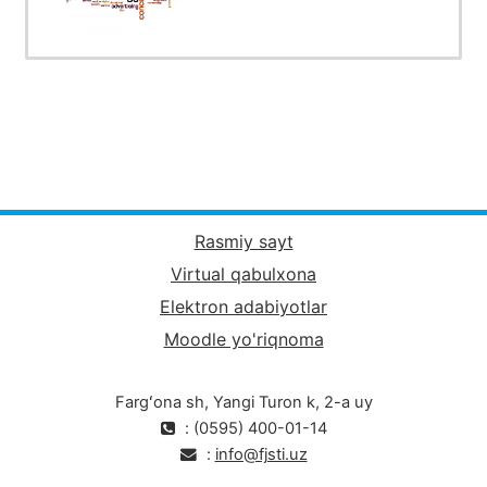
Rasmiy sayt
Virtual qabulxona
Elektron adabiyotlar
Moodle yo'riqnoma
Fargʻona sh, Yangi Turon k, 2-a uy
: (0595) 400-01-14
:
info@fjsti.uz