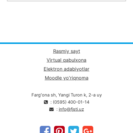
Rasmiy sayt
Virtual qabulxona
Elektron adabiyotlar
Moodle yo'riqnoma
Fargʻona sh, Yangi Turon k, 2-a uy
: (0595) 400-01-14
:
info@fjsti.uz