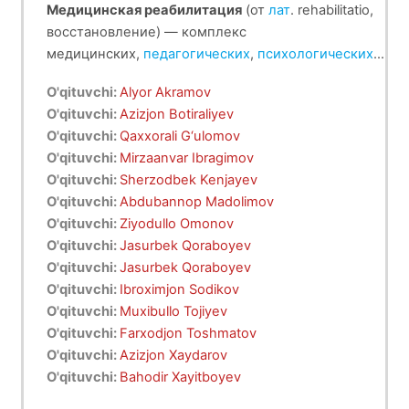
Медицинская реабилитация
(от
лат
.
rehabilitatio
,
восстановление) — комплекс
медицинских,
педагогических
,
психологических
и
иных видов мероприятий, направленных на
В отличие от
лечения
, реабилитация проводится
O'qituvchi:
Alyor Akramov
максимально возможное восстановление или
во время отсутствия острой
O'qituvchi:
Azizjon Botiraliyev
компенсацию нарушенных или полностью
фазы
патологического процесса
в организме.
O'qituvchi:
Qaxxorali G‘ulomov
утраченных, в результате
Медицинская реабилитация тесно связана с
болезни
или
травмы
,
O'qituvchi:
Mirzaanvar Ibragimov
нормальных психических
другими видами реабилитации —
физической
,
O'qituvchi:
Sherzodbek Kenjayev
и
психологической, трудовой,
физиологических
функций (потребностей)
социальной
,
O'qituvchi:
Abdubannop Madolimov
человеческого организма, его
экономической.
трудоспособности
.
O'qituvchi:
Ziyodullo Omonov
Примеры потребностей: быть
здоровым
,
O'qituvchi:
Jasurbek Qoraboyev
двигательная активность, свобода передвижения,
O'qituvchi:
Jasurbek Qoraboyev
самостоятельность действий, общение с людьми,
O'qituvchi:
Ibroximjon Sodikov
получение необходимой
O'qituvchi:
Muxibullo Tojiyev
информации,
самореализация
через трудовую и
O'qituvchi:
Farxodjon Toshmatov
иные виды деятельности.
O'qituvchi:
Azizjon Xaydarov
O'qituvchi:
Bahodir Xayitboyev