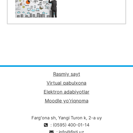
Rasmiy sayt
Virtual qabulxona
Elektron adabiyotlar
Moodle yo'riqnoma
Fargʻona sh, Yangi Turon k, 2-a uy
: (0595) 400-01-14
:
info@fjsti.uz