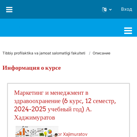
Перейти к основному содержанию
Вход
FJSTI MT
Tibbiy profilaktika va jamoat salomatligi fakulteti
Описание
Информация о курсе
Маркетинг и менеджмент в
здравоохранение (6 курс, 12 семестр,
2024-2025 учебный год) А.
Хаджимуратов
Учитель:
Abdukaxxor Xajimuratov