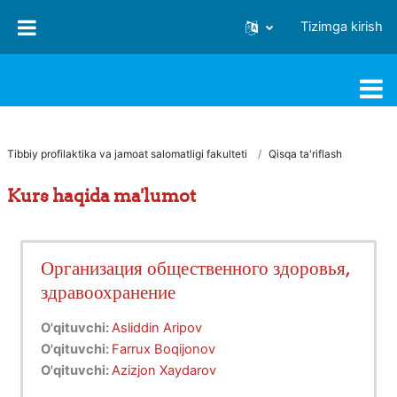
Asosiy mundarijaga o‘tish
Tizimga kirish
FJSTI MT
Tibbiy profilaktika va jamoat salomatligi fakulteti
Qisqa ta'riflash
Kurs haqida ma'lumot
Организация общественного здоровья,
здравоохранение
O'qituvchi:
Asliddin Aripov
O'qituvchi:
Farrux Boqijonov
O'qituvchi:
Azizjon Xaydarov