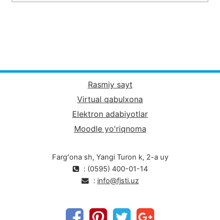
Rasmiy sayt
Virtual qabulxona
Elektron adabiyotlar
Moodle yo'riqnoma
Fargʻona sh, Yangi Turon k, 2-a uy
: (0595) 400-01-14
:
info@fjsti.uz