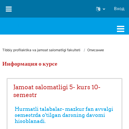
Перейти к основному содержанию
Вход
FJSTI MT
Tibbiy profilaktika va jamoat salomatligi fakulteti
Описание
Информация о курсе
Jamoat salomatligi 5- kurs 10-
semestr
Hurmatli talabalar- mazkur fan avvalgi
semestrda o'tilgan darsning davomi
hisoblanadi.