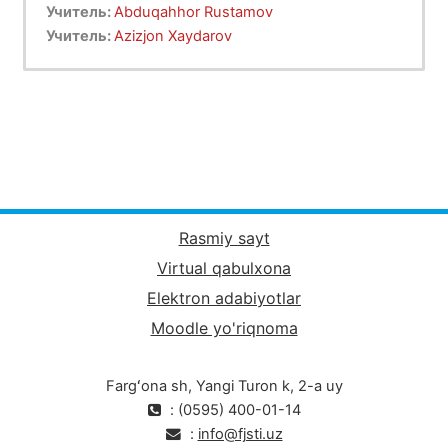
Учитель:
Abduqahhor Rustamov
Учитель:
Azizjon Xaydarov
Rasmiy sayt
Virtual qabulxona
Elektron adabiyotlar
Moodle yo'riqnoma
Fargʻona sh, Yangi Turon k, 2-a uy
: (0595) 400-01-14
:
info@fjsti.uz