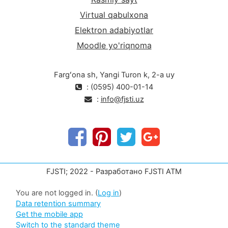
Virtual qabulxona
Elektron adabiyotlar
Moodle yo'riqnoma
Fargʻona sh, Yangi Turon k, 2-a uy
: (0595) 400-01-14
:
info@fjsti.uz
FJSTI; 2022 - Разработано FJSTI ATM
You are not logged in. (
Log in
)
Data retention summary
Get the mobile app
Switch to the standard theme