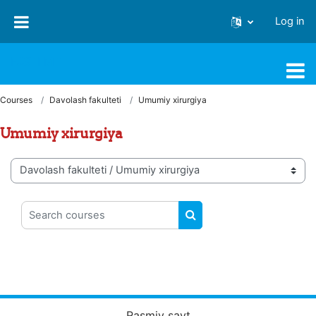
Skip to main content
Log in
FJSTI MT
Courses
Davolash fakulteti
Umumiy xirurgiya
Umumiy xirurgiya
Course categories
Search courses
SEARCH COURSES
Rasmiy sayt