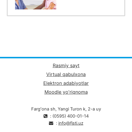
Rasmiy sayt
Virtual qabulxona
Elektron adabiyotlar
Moodle yo'riqnoma
Fargʻona sh, Yangi Turon k, 2-a uy
: (0595) 400-01-14
:
info@fjsti.uz