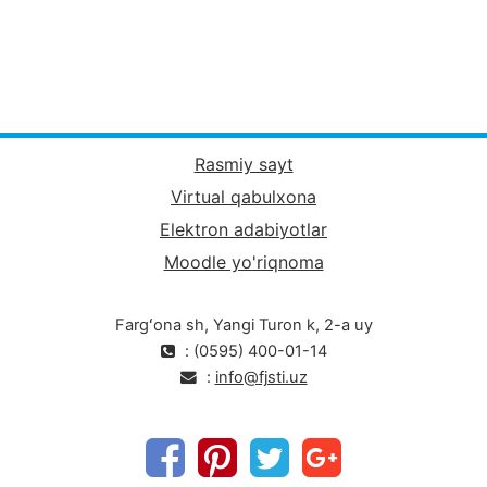
Rasmiy sayt
Virtual qabulxona
Elektron adabiyotlar
Moodle yo'riqnoma
Fargʻona sh, Yangi Turon k, 2-a uy
: (0595) 400-01-14
:
info@fjsti.uz