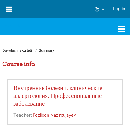
Skip to main content
Log in
FJSTI MT
Davolash fakulteti
Summary
Course info
Внутренние болезни. клинические
аллергология. Профессиональные
заболевание
Teacher:
Fozilxon Nazirxujayev