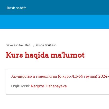
Asosiy mundarijaga o‘tish
Bosh sahifa
FJSTI MT
Davolash fakulteti
Qisqa ta'riflash
Kurs haqida ma'lumot
Акушерство и гинекология (6 курс-ЛД-66 группа) 2024-
O'qituvchi:
Nargiza Tishabayeva