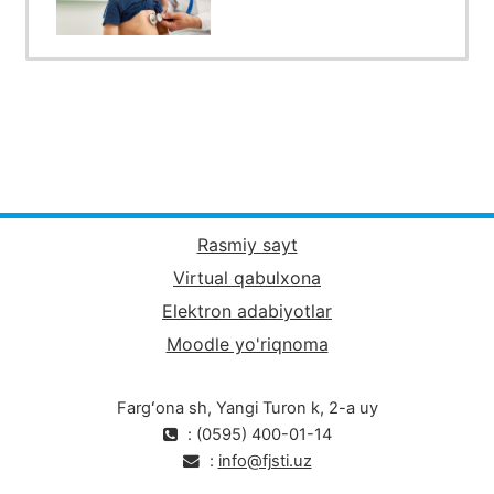
Rasmiy sayt
Virtual qabulxona
Elektron adabiyotlar
Moodle yo'riqnoma
Fargʻona sh, Yangi Turon k, 2-a uy
: (0595) 400-01-14
:
info@fjsti.uz