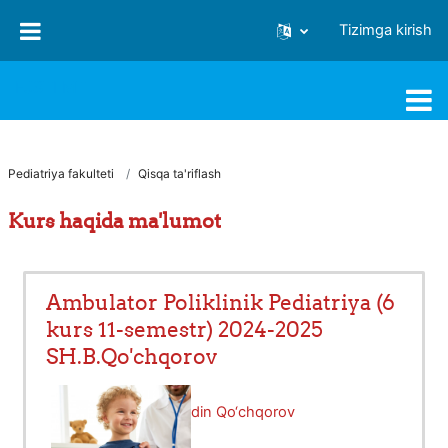
Asosiy mundarijaga o‘tish
Tizimga kirish
FJSTI MT
Pediatriya fakulteti
Qisqa ta'riflash
Kurs haqida ma'lumot
Ambulator Poliklinik Pediatriya (6
kurs 11-semestr) 2024-2025
SH.B.Qo'chqorov
O'qituvchi:
Shaxobitdin Qo‘chqorov