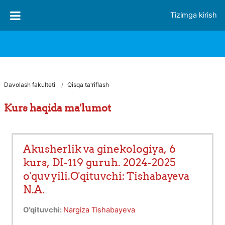
Asosiy mundarijaga o‘tish
Tizimga kirish
FJSTI MT
Davolash fakulteti
Qisqa ta'riflash
Kurs haqida ma'lumot
Akusherlik va ginekologiya, 6
kurs, DI-119 guruh. 2024-2025
o'quv yili.O'qituvchi: Tishabayeva
N.A.
O'qituvchi:
Nargiza Tishabayeva