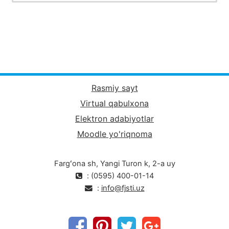
Rasmiy sayt
Virtual qabulxona
Elektron adabiyotlar
Moodle yo'riqnoma
Fargʻona sh, Yangi Turon k, 2-a uy
: (0595) 400-01-14
:
info@fjsti.uz