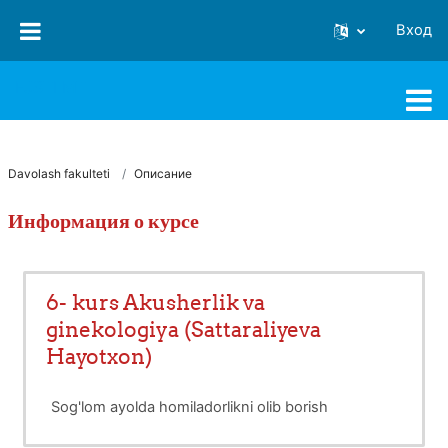
Перейти к основному содержанию
Вход
FJSTI MT
Davolash fakulteti
Описание
Информация о курсе
6- kurs Akusherlik va
ginekologiya (Sattaraliyeva
Hayotxon)
Sog'lom ayolda homiladorlikni olib borish