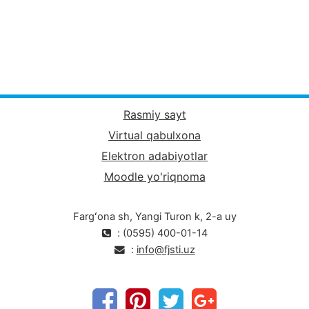
Rasmiy sayt
Virtual qabulxona
Elektron adabiyotlar
Moodle yo'riqnoma
Fargʻona sh, Yangi Turon k, 2-a uy
: (0595) 400-01-14
:
info@fjsti.uz