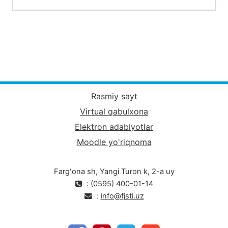
Rasmiy sayt
Virtual qabulxona
Elektron adabiyotlar
Moodle yo'riqnoma
Fargʻona sh, Yangi Turon k, 2-a uy
: (0595) 400-01-14
:
info@fjsti.uz