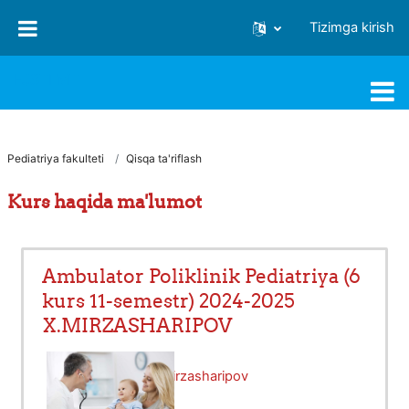
Asosiy mundarijaga o‘tish
Tizimga kirish
FJSTI MT
Pediatriya fakulteti
Qisqa ta'riflash
Kurs haqida ma'lumot
Ambulator Poliklinik Pediatriya (6
kurs 11-semestr) 2024-2025
X.MIRZASHARIPOV
O'qituvchi:
Xakim Mirzasharipov