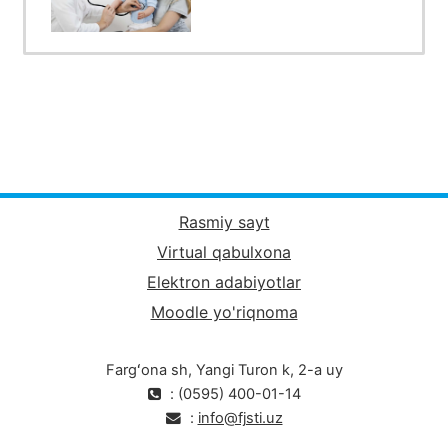
Rasmiy sayt
Virtual qabulxona
Elektron adabiyotlar
Moodle yo'riqnoma
Fargʻona sh, Yangi Turon k, 2-a uy
: (0595) 400-01-14
:
info@fjsti.uz