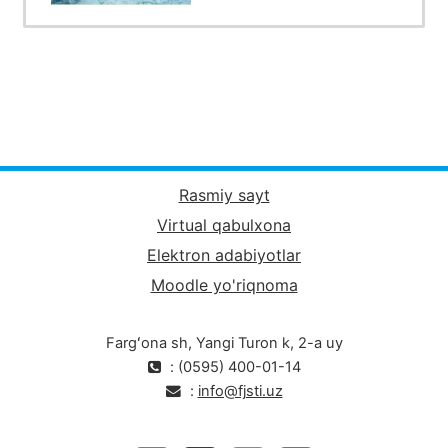
Rasmiy sayt
Virtual qabulxona
Elektron adabiyotlar
Moodle yo'riqnoma
Fargʻona sh, Yangi Turon k, 2-a uy
: (0595) 400-01-14
:
info@fjsti.uz