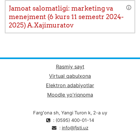
Jamoat salomatligi: marketing va
menejment (6 kurs 11 semestr 2024-
2025) A.Xajimuratov
Rasmiy sayt
Virtual qabulxona
Elektron adabiyotlar
Moodle yo'riqnoma
Fargʻona sh, Yangi Turon k, 2-a uy
: (0595) 400-01-14
:
info@fjsti.uz