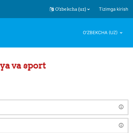
O'zbekcha ‎(uz)‎
Tizimga kirish
O'ZBEKCHA ‎(UZ)‎
iya va sport