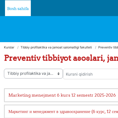
Asosiy mundarijaga o‘tish
Bosh sahifa
FJSTI MT
Kurslar
Tibbiy profilaktika va jamoat salomatligi fakulteti
Preventiv tibb
Preventiv tibbiyot asoslari, j
 toifalari
Kursni qidirish
Marketing menejment 6 kurs 12 semestr 2025-2026
Маркетинг и менеджмент в здравоохранение (6 курс, 12 се