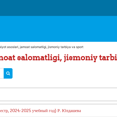
iyot asoslari, jamoat salomatligi, jismoniy tarbiya va sport
amoat salomatligi, jismoniy tarb
KURSNI QIDIRISH
местр, 2024-2025 учебный год) Р. Юлдашева