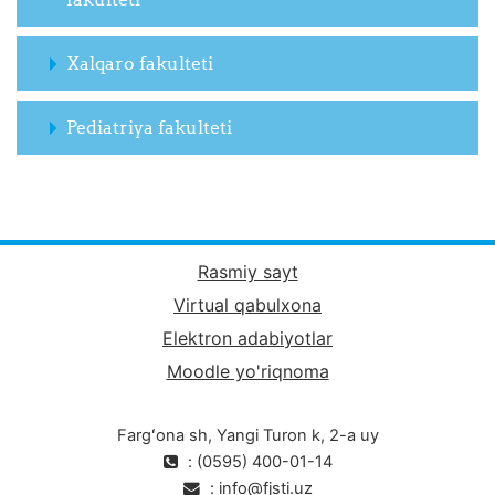
Xalqaro fakulteti
Pediatriya fakulteti
Rasmiy sayt
Virtual qabulxona
Elektron adabiyotlar
Moodle yo'riqnoma
Fargʻona sh, Yangi Turon k, 2-a uy
: (0595) 400-01-14
:
info@fjsti.uz