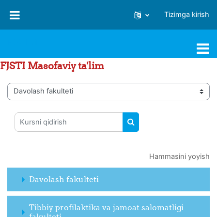
Asosiy mundarijaga o‘tish
Tizimga kirish
FJSTI MT
FJSTI Masofaviy ta'lim
Kurs toifalari
Kursni qidirish
KURSNI QIDIRISH
Hammasini yoyish
Davolash fakulteti
Tibbiy profilaktika va jamoat salomatligi
fakulteti